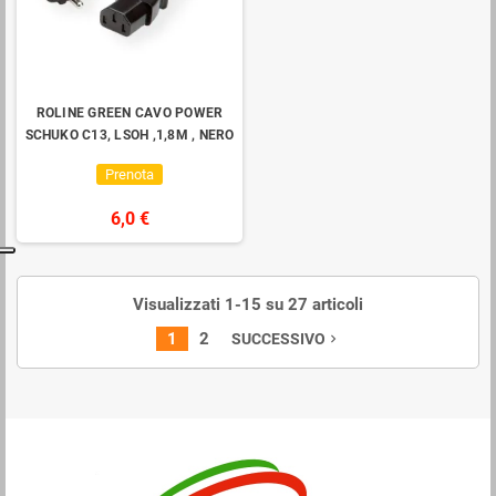
ROLINE GREEN CAVO POWER
SCHUKO C13, LSOH ,1,8M , NERO
Prenota
6,0 €
Visualizzati 1-15 su 27 articoli
1
2
SUCCESSIVO
navigate_next