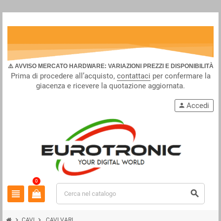
⚠️ AVVISO MERCATO HARDWARE: VARIAZIONI PREZZI E DISPONIBILITÀ
Prima di procedere all’acquisto,
contattaci
per confermare la
giacenza e ricevere la quotazione aggiornata.
Accedi
person
0
view_headline
search
chevron_right
chevron_right
CAVI
CAVI VARI